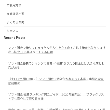
ご利用方法
在籍確認不要
よくある質問
お申込み
Recent Posts
ソフト闇金で借りてしまった人が人生を立て直す方法｜借金地獄から抜け
出し株やFXで再スタートするには
ソフト闇金優良ランキングの真実 —“優良”をうたう闇金には大きな落とし
穴がある
【土日でも即日OK？】ソフト闇金で絶対借りれるって本当？実態と安全
な利用法
ソフト闇金 優良ランキング完全ガイド【2025年最新版】｜ブラックリス
トでも安心して借りる方法
審査に落ちた方必見！無職・生活保護・ブラックでも借りられるソフト闇