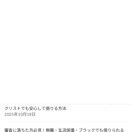
最近の投稿
ソフト闇金で借りてしまった人が人生を立て直す方法｜借金地獄
から抜け出し株やFXで再スタートするには
2026年3月19日
ソフト闇金優良ランキングの真実 —“優良”をうたう闇金には大きな
落とし穴がある
2025年12月3日
【土日でも即日OK？】ソフト闇金で絶対借りれるって本当？実態
と安全な利用法
2025年10月23日
ソフト闇金 優良ランキング完全ガイド【2025年最新版】｜ブラッ
クリストでも安心して借りる方法
2025年10月18日
審査に落ちた方必見！無職・生活保護・ブラックでも借りられる