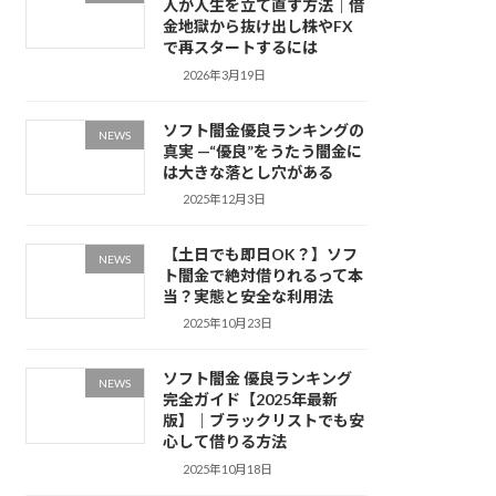
人が人生を立て直す方法｜借
金地獄から抜け出し株やFX
で再スタートするには
2026年3月19日
ソフト闇金優良ランキングの
NEWS
真実 —“優良”をうたう闇金に
は大きな落とし穴がある
2025年12月3日
【土日でも即日OK？】ソフ
NEWS
ト闇金で絶対借りれるって本
当？実態と安全な利用法
2025年10月23日
ソフト闇金 優良ランキング
NEWS
完全ガイド【2025年最新
版】｜ブラックリストでも安
心して借りる方法
2025年10月18日