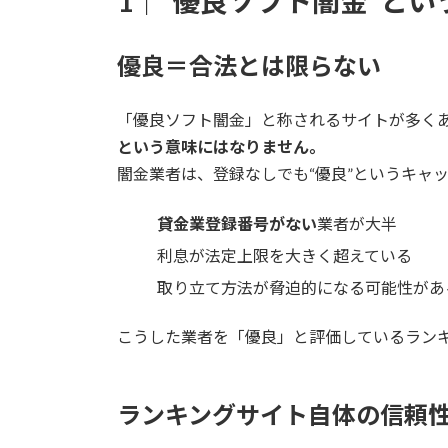
1｜“優良ソフト闇金”と
日
時
:
優良＝合法とは限らない
「優良ソフト闇金」と称されるサイトが多く
という意味にはなりません。
闇金業者は、登録なしでも“優良”というキャ
貸金業登録番号がない
業者が大半
利息が法定上限を大きく超えている
取り立て方法が脅迫的になる可能性があ
こうした業者を「優良」と評価しているラン
ランキングサイト自体の信頼