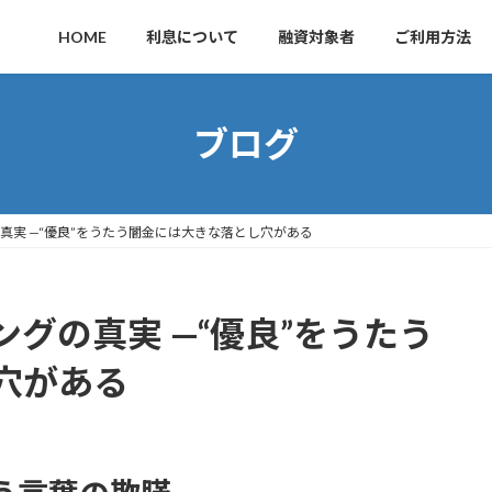
HOME
利息について
融資対象者
ご利用方法
ブログ
真実 —“優良”をうたう闇金には大きな落とし穴がある
グの真実 —“優良”をうたう
穴がある