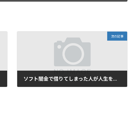
次の記事
ソフト闇金で借りてしまった人が人生を立て直す方法｜借金地獄から抜け出し株やFXで再スタートするには
2026年3月19日