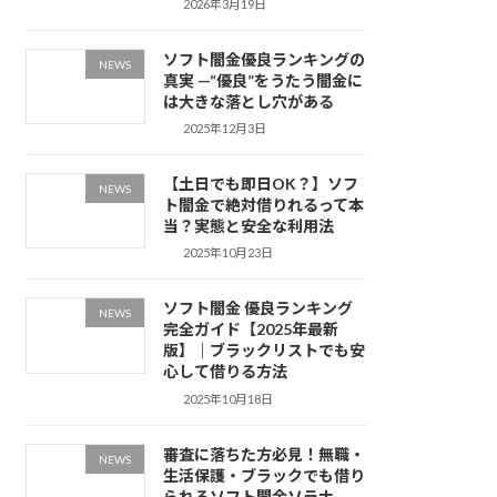
2026年3月19日
ソフト闇金優良ランキングの
NEWS
真実 —“優良”をうたう闇金に
は大きな落とし穴がある
2025年12月3日
【土日でも即日OK？】ソフ
NEWS
ト闇金で絶対借りれるって本
当？実態と安全な利用法
2025年10月23日
ソフト闇金 優良ランキング
NEWS
完全ガイド【2025年最新
版】｜ブラックリストでも安
心して借りる方法
2025年10月18日
審査に落ちた方必見！無職・
NEWS
生活保護・ブラックでも借り
られるソフト闇金ソラナ