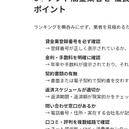
ポイント
ランキングを鵜呑みにせず、業者を見極める
貸金業登録番号を必ず確認
→ 登録番号が正しく表示されているか
金利・手数料を明確に確認
→ 年率や手数料が提示されており、そ
契約書類の有無
→ 書面または電子契約で契約書を交わ
返済スケジュールが適切か
→ 返済期間・返済額が現実的かをチェ
問い合わせ窓口があるか
→ 電話番号・住所・実在する会社名が
口コミ・評判を複数経路で確認
→ ネット掲示板・SNS・消費者センタ