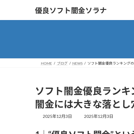
コ
ナ
優良ソフト闇金ソラナ
ン
ビ
テ
ゲ
ン
ー
ツ
シ
へ
ョ
ス
ン
キ
に
ッ
移
HOME
ブログ
NEWS
ソフト闇金優良ランキングの
プ
動
ソフト闇金優良ランキン
闇金には大きな落とし
最
2025年12月3日
2025年12月3日
終
更
新