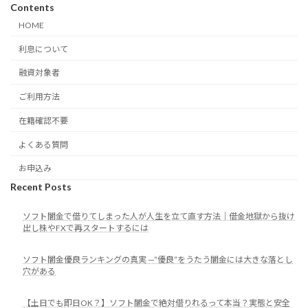
Contents
HOME
利息について
融資対象者
ご利用方法
在籍確認不要
よくある質問
お申込み
Recent Posts
ソフト闇金で借りてしまった人が人生を立て直す方法｜借金地獄から抜け
出し株やFXで再スタートするには
ソフト闇金優良ランキングの真実 —“優良”をうたう闇金には大きな落とし
穴がある
【土日でも即日OK？】ソフト闇金で絶対借りれるって本当？実態と安全