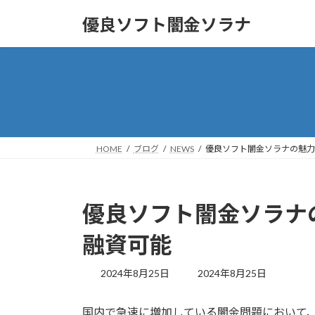
コ
ナ
優良ソフト闇金ソラナ
ン
ビ
テ
ゲ
ン
ー
ツ
シ
へ
ョ
ス
ン
キ
に
ッ
移
HOME
ブログ
NEWS
優良ソフト闇金ソラナの魅力
プ
動
優良ソフト闇金ソラナ
融資可能
最
2024年8月25日
2024年8月25日
終
更
国内で急速に増加している闇金問題において
新