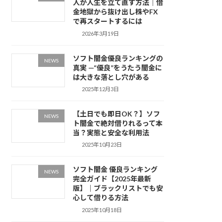
人が人生を立て直す方法｜借
金地獄から抜け出し株やFX
で再スタートするには
2026年3月19日
ソフト闇金優良ランキングの
NEWS
真実 —“優良”をうたう闇金に
は大きな落とし穴がある
2025年12月3日
【土日でも即日OK？】ソフ
NEWS
ト闇金で絶対借りれるって本
当？実態と安全な利用法
2025年10月23日
ソフト闇金 優良ランキング
NEWS
完全ガイド【2025年最新
版】｜ブラックリストでも安
心して借りる方法
2025年10月18日