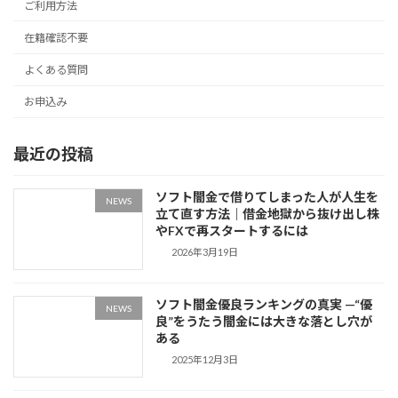
ご利用方法
在籍確認不要
よくある質問
お申込み
最近の投稿
ソフト闇金で借りてしまった人が人生を
NEWS
立て直す方法｜借金地獄から抜け出し株
やFXで再スタートするには
2026年3月19日
ソフト闇金優良ランキングの真実 —“優
NEWS
良”をうたう闇金には大きな落とし穴が
ある
2025年12月3日